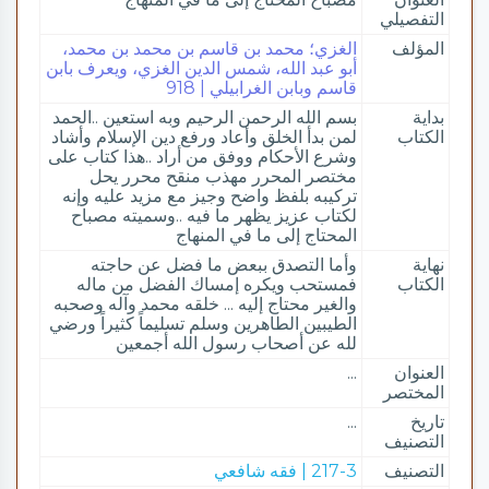
التفصيلي
المؤلف
الغزي؛ محمد بن قاسم بن محمد بن محمد،
أبو عبد الله، شمس الدين الغزي، ويعرف بابن
قاسم وبابن الغرابيلي | 918
بداية
بسم الله الرحمن الرحيم وبه استعين ..الحمد
الكتاب
لمن بدأ الخلق وأعاد ورفع دين الإسلام وأشاد
وشرع الأحكام ووفق من أراد ..هذا كتاب على
مختصر المحرر مهذب منقح محرر يحل
تركيبه بلفظ واضح وجيز مع مزيد عليه وإنه
لكتاب عزيز يظهر ما فيه ..وسميته مصباح
المحتاج إلى ما في المنهاج
نهاية
وأما التصدق ببعض ما فضل عن حاجته
الكتاب
فمستحب ويكره إمساك الفضل من ماله
والغير محتاج إليه ... خلقه محمد وآله وصحبه
الطيبين الطاهرين وسلم تسليماً كثيراً ورضي
لله عن أصحاب رسول الله أجمعين
العنوان
...
المختصر
تاريخ
...
التصنيف
التصنيف
217-3 | فقه شافعي