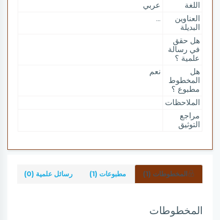
اللغة
عربي
العناوين
...
البديلة
هل حقق
في رسالة
علمية ؟
هل
نعم
المخطوط
مطبوع ؟
الملاحظات
مراجع
التوثيق
المخطوطات (1)
مطبوعات (1)
رسائل علمية (0)
شرو
المخطوطات