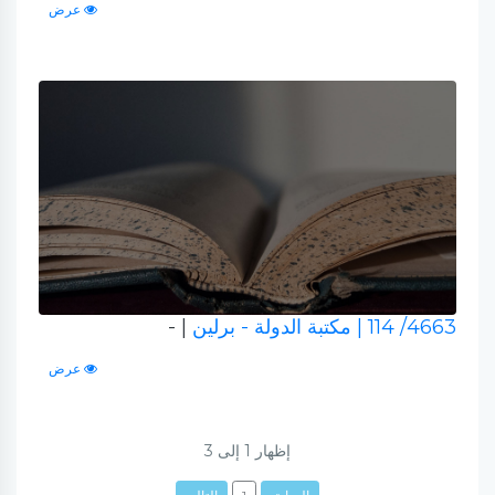
عرض
4663/ 114
| مكتبة الدولة - برلين
| -
عرض
إظهار
1
إلى
3