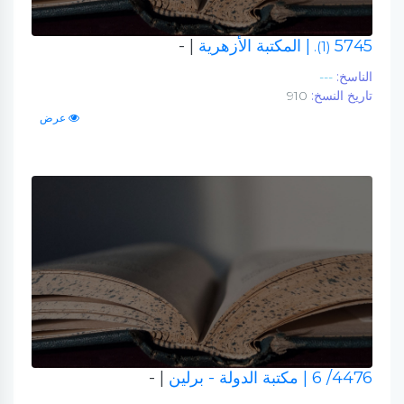
5745
| المكتبة الأزهرية
| -
(1).
الناسخ:
---
تاريخ النسخ:
910
عرض
4476/ 6
| مكتبة الدولة - برلين
| -