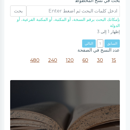
بحث في نسخ المخطوط
بحث
بإمكانك البحث برقم النسخة، أو المكتبة، أو المكتبة الفرعية، أو
الدولة
إظهار
1
إلى
3
السابق
1
التالي
عدد النسخ في الصفحة
480
240
120
60
30
15