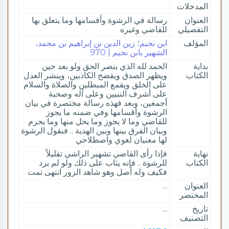
المدخلات
العنوان
رسالة في الرشوة وأقسامها وما يتعلق بها
التفصيلي
للقاضي وغيره
المؤلف
ابن نجيم؛ زين الدين بن إبراهيم بن محمد،
الشهير بابن نجيم | 970
بداية
الحمد لله الذي ينصر الحق ولو بعد حين
الكتاب
ويظهر الصدق ويفضح الكاذبين، وينشر العدل
على الخلق ويقمع المبطلين والصلاة والسلام
على أشرف النبيين وعلى آله وصحبة
أجمعين، وبعد فهذه رسالة مختصرة في بيان
الرشوة وأقسامها وفي ضمنه ما يجوز
للقاضي وما لا يجوز وما يحل منها وما يحرم
وبيان الفرق بينها وبين الهدية .. فنقول الرشوة
لها معنيان لغوي واصطلاحي
نهاية
فإذا رأى القاضي تشهير الراشي تقليلاً
الكتاب
للرشوة .. فإنه يثاب على ذلك ولو لم يرد
فكيف وله أصل وهو شاهد الزور انتهى تمت
العنوان
...
المختصر
تاريخ
...
التصنيف