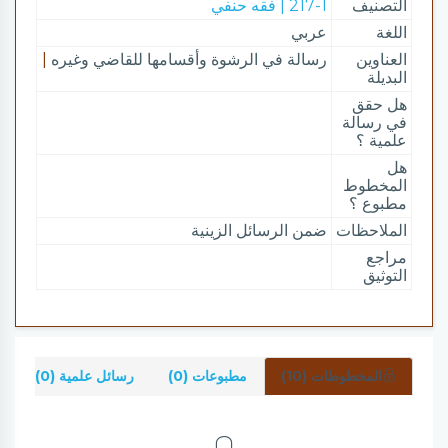
التصنيف
217-1 | فقه حنفي
اللغة
عربي
العناوين
رسالة في الرشوة وأقسامها للقاضي وغيره
|
البديلة
هل حقق
في رسالة
علمية ؟
هل
المخطوط
مطبوع ؟
الملاحظات
ضمن الرسائل الزينية
مراجع
التوثيق
المخطوطات (10)
مطبوعات (0)
رسائل علمية (0)
ش