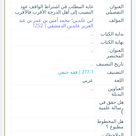
العنوان
غاية المطلب في اشتراط الواقف عود
التفصيلي
النصيب إلى أهل الدرجة الأقرب فالأقرب
المؤلف
ابن عابدين؛ محمد أمين بن عمر بن عبد
العزيز عابدين الدمشقي | 1252
بداية الكتاب
...
نهاية الكتاب
...
العنوان
...
المختصر
تاريخ التصنيف
...
التصنيف
217-1 | فقه حنفي
اللغة
عربي
العناوين
...
البديلة
هل حقق في
رسالة علمية
؟
هل المخطوط
مطبوع ؟
الملاحظات