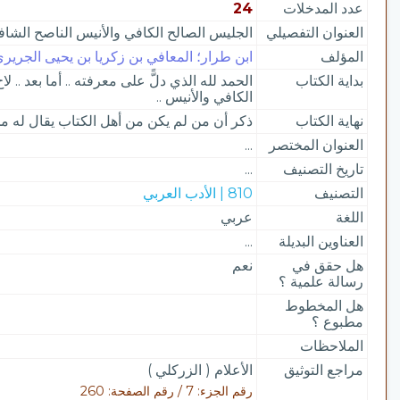
عدد المدخلات
24
العنوان التفصيلي
الجليس الصالح الكافي والأنيس الناصح الشا
المؤلف
ابن طرار؛ المعافي بن زكريا بن يحيى الجريري ال
بداية الكتاب
الحمد لله الذي دلًّ على معرفته .. أما بعد .. 
الكافي والأنيس ..
نهاية الكتاب
ذكر أن من لم يكن من أهل الكتاب يقال له م
العنوان المختصر
...
تاريخ التصنيف
...
التصنيف
810 | الأدب العربي
اللغة
عربي
العناوين البديلة
...
هل حقق في
نعم
رسالة علمية ؟
هل المخطوط
مطبوع ؟
الملاحظات
مراجع التوثيق
الأعلام ( الزركلي )
رقم الجزء: 7 / رقم الصفحة: 260