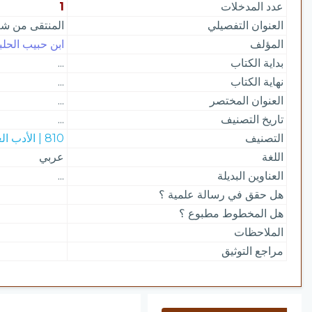
عدد المدخلات
1
العنوان التفصيلي
المنتقى من شعر
المؤلف
ابن حبيب الحلب
بداية الكتاب
...
نهاية الكتاب
...
العنوان المختصر
...
تاريخ التصنيف
...
التصنيف
810 | الأدب العربي
اللغة
عربي
العناوين البديلة
...
هل حقق في رسالة علمية ؟
هل المخطوط مطبوع ؟
الملاحظات
مراجع التوثيق