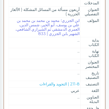
المدخلات
العنوان
أربعون مسألة من المسائل المشكلة ( الألغاز
التفصيلي
الجزرية )
المؤلف
ابن الجزري؛ محمد بن محمد بن محمد بن
علي بن يوسف، أبو الخير، شمس الدين،
العمري الدمشقي ثم الشيرازي الشافعي،
الشهير بابن الجزري | 833
بداية
...
الكتاب
نهاية
...
الكتاب
العنوان
...
المختصر
تاريخ
...
التصنيف
التصنيف
211-8 | التجويد والقراءات
اللغة
عربي
العناوين
...
البديلة
هل حقق