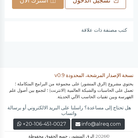
تسجيل الدخول
اشترك الآن
كتب مصنفة ذات علاقة
نسخة الإصدار المرشحة، المحدودة v0.9
يحتوي مشروع (الرق المنشور) على مجموعة من البرامج المتكاملة ؛
تعمل على الحاسبات والشبكة العالمية (الانترنت) ؛ لتجمع بين أصول علم
الفهرسة وبين تقنيات الحاسب الآلي الحديثة.
هل تحتاج إلى مساعدة؟ راسلنا على البريد الالكتروني أو برسالة
واتساب
+20-106-451-0027
info@alreq.com
©2026 الرق المنشور، جميع الحقوق محفوظة