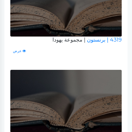
4319
| برنستون
| مجموعة يهودا
عرض