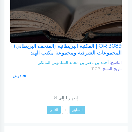
OR 3089
| المكتبة البريطانية (المتحف البريطاني) -
المجموعات الشرقية ومجموعة مكتب الهند
| -
الناسخ:
أحمد بن ناصر بن محمد السلموني المالكي
تاريخ النسخ:
1108
عرض
إظهار
1
إلى
8
السابق
1
التالي