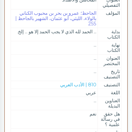
التفصيلي
المؤلف
الجاحظ؛ عمرو بن بحر بن محبوب الكناني
بالولاء، الليثي، أبو عثمان، الشهير بالجاحظ |
255
بداية
... الحمد لله الذي لا يجب الحمد إلا هو ... إلخ.
الكتاب
نهاية
...
الكتاب
العنوان
...
المختصر
تاريخ
...
التصنيف
التصنيف
810 | الأدب العربي
اللغة
عربي
العناوين
...
البديلة
هل حقق
نعم
في رسالة
علمية ؟