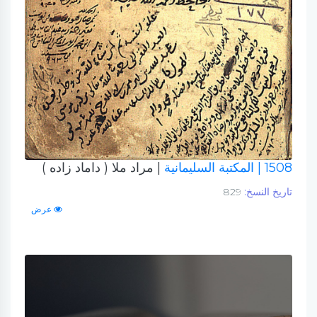
1508
| المكتبة السليمانية
| مراد ملا ( داماد زاده )
تاريخ النسخ:
829
عرض