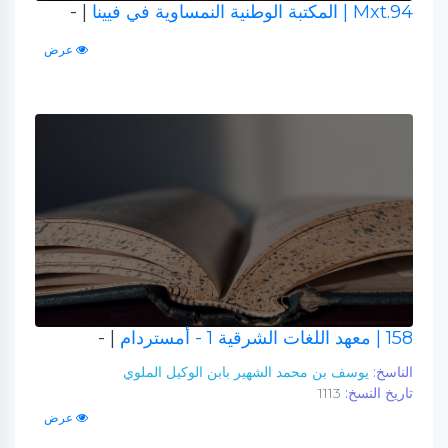
Mxt.94
| المكتبة الوطنية النمساوية في فيينا
| -
عرض
158
| معهد اللغات الشرقية 1 - أمستردام
| -
الناسخ:
يوسف بن محمد الشهير بابن الوكيل الملوي
تاريخ النسخ:
1113
عرض