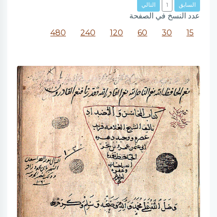
السابق
1
التالي
عدد النسخ في الصفحة
480
240
120
60
30
15