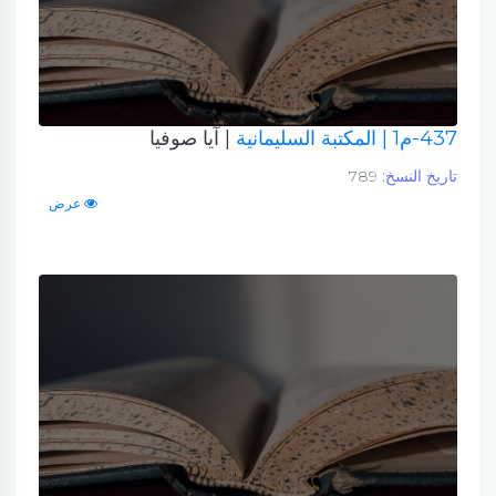
437-م1
| المكتبة السليمانية
| آيا صوفيا
تاريخ النسخ:
789
عرض