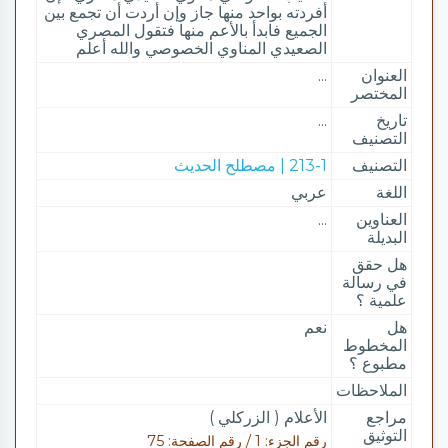
أفردته بواحد منها جاز وإن أردت أن تجمع بين
الجميع فابدأ بالأعم منها فتقول المصري
الصعيدي المناوي الخصوصي والله أعلم
العنوان
...
المختصر
تاريخ
...
التصنيف
التصنيف
213-1 | مصطلح الحديث
اللغة
عربي
العناوين
...
البديلة
هل حقق
في رسالة
علمية ؟
هل
نعم
المخطوط
مطبوع ؟
الملاحظات
مراجع
الأعلام ( الزركلي )
التوثيق
رقم الجزء: 1 / رقم الصفحة: 75