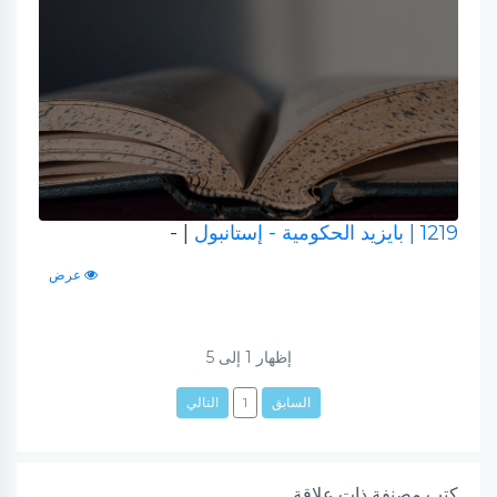
1219
| بايزيد الحكومية - إستانبول
| -
عرض
إظهار
1
إلى
5
السابق
1
التالي
كتب مصنفة ذات علاقة