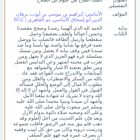
التفصيلي
المؤلف
الأبناسي؛ إبراهيم بن موسى بن أيوب، برهان
الدين أبو إسحاق الأبناسي، ثم القاهري | 802
بداية
الحمد لله الذي ألهمنا رشدنا وصحح مقصدنا
الكتاب
وحسن أعمالنا ولطف بضعيفنا وحمل
منقطعنا وأرسل ألطافه فاتصلت بنا ووصل
نعمه فرفع بها شأننا واشتد بها بأسنا وما شد
سندنا فمن وقف ببابه لا يعضل ومن تمسك
بسلسلة عزه فهو العزيز الذي لا يجهل ومن
تغرب في محبته اشتهر وعن التدليس انفصل
ومن تعلق بعنعنة الاعتبار والشواهد مع
المتابعات والاندراج تحت القواعد فقد عاذ
بالله من المنكر والاضطراب والعلل ومن
مقلوب الأعمال إلى الوضع والخلل فنسأله
القبول في القول والعمل. وأشهد أن لا إله إلا
الله وحده لا شريك له شهادة تبلغنا الأمل.
وأشهد أن سيدنا ونبينا محمدا صلى الله عليه
وسلم خير مبعوث وأجل صلى الله عليه
وعلى آله وصحبه صلاة دائمة بدوام الأزل
وبعد فإن علم الحديث من أجل العلوم وقد
ذهب فلم يبق منه غير الرشق فأفلت شموعه
ودرست دروبه وكان من حق كل لبيب وفقيه
أن يصرف عمره فيه فهو علم السلف