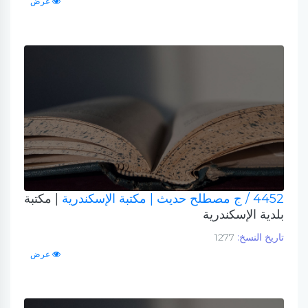
عرض
4452 / ج مصطلح حديث
| مكتبة الإسكندرية
| مكتبة
بلدية الإسكندرية
تاريخ النسخ:
1277
عرض