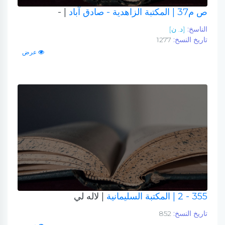
ص م37
| المكتبة الزاهدية - صادق آباد
| -
الناسخ:
[د. ن]
تاريخ النسخ:
1277
عرض
355 - 2
| المكتبة السليمانية
| لاله لي
تاريخ النسخ:
852