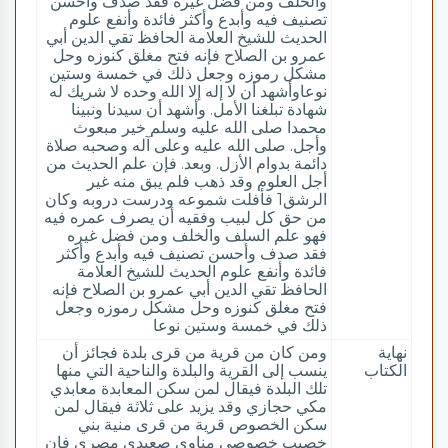
والخلف ومن فضل غيره فقد صدف وأحسن
تصنيف فيه وأبدع وأكثر فائدة وأنفع علوم
الحديث للشيخ العلامة الحافظ تقي الدين أبي
عمرو بن الصلاح فإنه فتح مغلق كنوزه وحل
مشكل رموزه وجعل ذلك في خمسة وستين
نوعاوأشهد أن لا إله إلا الله وحده لا شريك له
شهادة تبلغنا الأمل. وأشهد أن سيدنا ونبينا
محمدا صلى الله عليه وسلم خير مبعوث
وأجل. صلى الله عليه وعلى آله وصحبه صلاة
دائمة بدوام الأزل. وبعد. فإن علم الحديث من
أجل العلوم وقد ذهب فلم يبق منه غير
الرشق1 فأفلت شموعه ودرست دروبه وكان
من حق كل لبيب وفقيه أن يصرف عمره فيه
فهو علم السلف والخلف ومن فضل غيره
فقد صدف وأحسن تصنيف فيه وأبدع وأكثر
فائدة وأنفع علوم الحديث للشيخ العلامة
الحافظ تقي الدين أبي عمرو بن الصلاح فإنه
فتح مغلق كنوزه وحل مشكل رموزه وجعل
ذلك في خمسة وستين نوعا
نهاية
ومن كان من قرية من قرى بلدة فجائز أن
الكتاب
ينسب إلى القرية والبلدة والناحية التي منها
تلك البلدة فيقال لمن سكن المعابدة معابدي
مكي حجازي وقد يزيد على ثلاثة فيقال لمن
سكن الخصوص قرية من قرى منية بني
خصيب خصوصي مناوي صعيدي مصري فإن