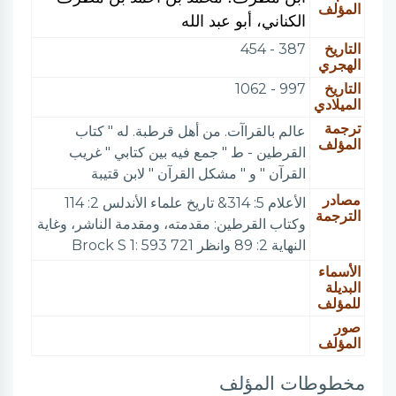
المؤلف
الكناني، أبو عبد الله
التاريخ
387 - 454
الهجري
التاريخ
997 - 1062
الميلادي
ترجمة
عالم بالقراآت. من أهل قرطبة. له " كتاب
المؤلف
القرطين - ط " جمع فيه بين كتابي " غريب
القرآن " و " مشكل القرآن " لابن قتيبة
مصادر
الأعلام 5: 314& تاريخ علماء الأندلس 2: 114
الترجمة
وكتاب القرطين: مقدمته، ومقدمة الناشر، وغاية
النهاية 2: 89 وانظر Brock S 1: 593 721
الأسماء
البديلة
للمؤلف
صور
المؤلف
مخطوطات المؤلف