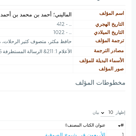
اسم المؤلف
الماليني؛ أحمد بن محمد بن أحمد 
التاريخ الهجري
... - 412
التاريخ الميلادي
... - 1022
ترجمة المؤلف
حافظ مكثر، متصوف كثير الرحلات، من 
مصادر الترجمة
الأعلام 1: 211& الرسالة المستطرفة 76 والتبيان - خ - واللباب 3: 89 وشذرات الذهب 3: 195 ومخطوطات الظاهرية 277
الأسماء البديلة للمؤلف
صور المؤلف
مخطوطات المؤلف
إظهار
بيان
#
عنوان الكتاب المصنف
1
الأربعون في شيوخ الصوفية