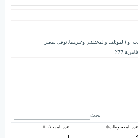
يث، و (المؤتلف والمختلف) وغيرهما. توفي بمصر
بحث
دد المخطوطات
عدد المدخلات
1