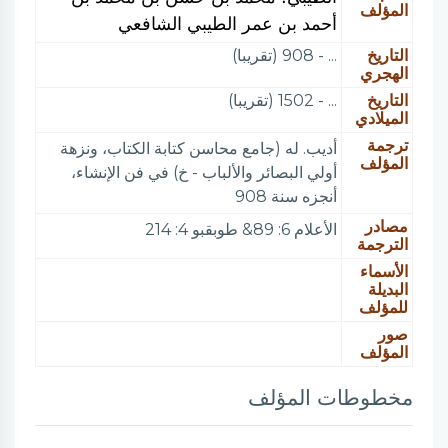
المؤلف
أحمد بن عمر الطيبي الشافعي
التاريخ
... - 908 (تقريبا)
الهجري
التاريخ
... - 1502 (تقريبا)
الميلادي
ترجمة
أديب. له (جامع محاسن كتابة الكتاب، ونزهة
المؤلف
أولي البصائر والألباب - خ) في فن الإنشاء،
أنجزه سنة 908
مصادر
الأعلام 6: 89& طوبقبو 4: 214
الترجمة
الأسماء
البديلة
للمؤلف
صور
المؤلف
مخطوطات المؤلف