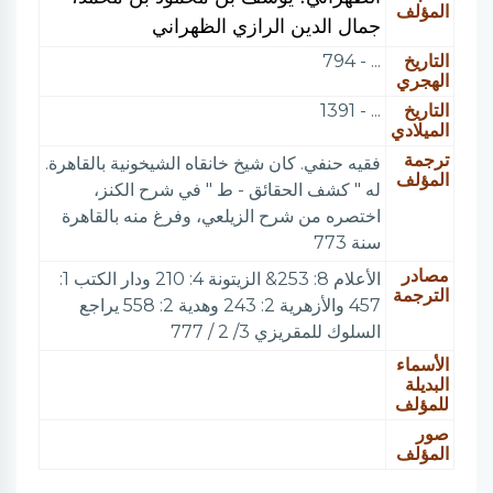
المؤلف
جمال الدين الرازي الظهراني
التاريخ
... - 794
الهجري
التاريخ
... - 1391
الميلادي
ترجمة
فقيه حنفي. كان شيخ خانقاه الشيخونية بالقاهرة.
المؤلف
له " كشف الحقائق - ط " في شرح الكنز،
اختصره من شرح الزيلعي، وفرغ منه بالقاهرة
سنة 773
مصادر
الأعلام 8: 253& الزيتونة 4: 210 ودار الكتب 1:
الترجمة
457 والأزهرية 2: 243 وهدية 2: 558 يراجع
السلوك للمقريزي 3/ 2 / 777
الأسماء
البديلة
للمؤلف
صور
المؤلف