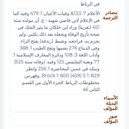
في الرباط
مصادر
الأعلام 7: 133& وفيات الأعيان 1: 479 وفيه كما
الترجمة
في الإعلام لابن قاضي شهبة - خ. أن مولده سنة
451 (تقريبا) وزاد ابن خلكان ما يثير الشك في
صحة تأريخ الوفاة ويجعله بعد ذلك بكثير، ولم
يجزم به، فراجعه. وضبط (رندقة) بفتح الراء.
وفي الديباج 276 بضمها ونفح الطيب 1: 368
وآداب اللغة 3: 108 ودائرة المعارف الإسلامية 1:
77 وبغية الملتمس 125 وفيه: (وفاته سنة 525)
ومثله في حسن المحاضرة 1: 256 وانظر
Brock 1: 600 (459) S 1: 829. وفهرس
مخطوطات الرباط: الجزء الأول من القسم
الثاني 46
الأسماء
البديلة
للمؤلف
صور
المؤلف