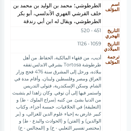
اسم
الطرطوشي؛ محمد بن الوليد بن محمد بن
المؤلف
خلف القرشي الفهري الأندلسي، أبو بكر
الطرطوشي، ويقال له ابن أبي رندقة
التاريخ
451 - 520
الهجري
التاريخ
1059 - 1126
الميلادي
ترجمة
أديب، من فقهاء المالكية، الحفاظ. من أهل
المؤلف
طرطوشة Tortosa بشرقي الاندلس.تفقه
ببلاده، ورحل إلى المشرق سنة 476 فحج وزار
العراق ومصر وفلسطين ولبنان، وأقام مدة في
الشام. وسكن الإسكندرية، فتولى التدريس
واستمر فيها إلى أن توفي. وكان زاهدا لم يتشبث
من الدنيا بشئ. من كتبه (سراج الملوك - ط) و
(التعليقة) في الخلافيات، خمسة أجزاء، وكتاب
كبير عارض به إحياء علوم الدين للغزالي، و (بر
الوالدين) و (الفتن) و (الحوادث والبدع - ط) و
(مختصر تفسير الثعلبي - خ) و (المجالس - خ)