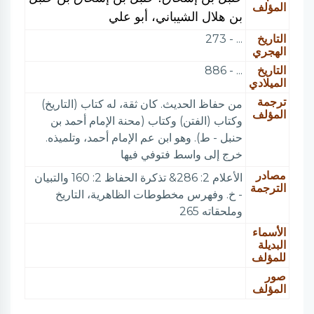
المؤلف
بن هلال الشيباني، أبو علي
التاريخ
... - 273
الهجري
التاريخ
... - 886
الميلادي
ترجمة
من حفاظ الحديث. كان ثقة، له كتاب (التاريخ)
المؤلف
وكتاب (الفتن) وكتاب (محنة الإمام أحمد بن
حنبل - ط). وهو ابن عم الإمام أحمد، وتلميذه.
خرج إلى واسط فتوفي فيها
مصادر
الأعلام 2: 286& تذكرة الحفاظ 2: 160 والتبيان
الترجمة
- خ. وفهرس مخطوطات الظاهرية، التاريخ
وملحقاته 265
الأسماء
البديلة
للمؤلف
صور
المؤلف