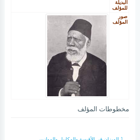
البديلة
للمؤلف
صور
المؤلف
مخطوطات المؤلف
1. الميزان في الأقيسة والمكاييل والموازين