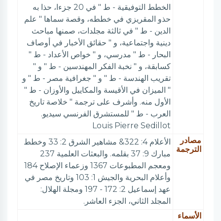
الخطط التوفيقية - ط " في 20 جزءا، حذا به
حذو المقريزي في خططه، وقصة سماها " علم
الدين - ط " في ثالثة مجلدات، صمنها مباحث
دينية واجتماعية، و " حقائق الأخبار في أوصاف
البحار - ط " مدرسي، و " خواص الأعداد - ط "
كسابقة، و " نخبة الفكر المهندسين - ط " و "
تقريب الهندسة - ط " و " جغرافية مصر - ط " و
" الميزان في الأقيسة والمكاييل والأوزان - ط "
الأول منه. وأشرف على ترجمة " خلاصة تاريخ
العرب - ط " للمستشرق الفرنسي سيديو.
Louis Pierre Sedillot
مصادر
الأعلام 4: 322& مشاهير الشرق 2: 33 وخطط
الترجمة
مبارك 9: 37 بقلمه. والبعثات العلمية 237
ومعجم المطبوعات 1367 وزعماء الإصلاح 184
وأعلام البحرية والجيش 1: 103 وتاريخ مصر في
عهد إسماعيل 2: 172 - 197 ومجلة الهلال:
المجلد الثاني، الجزء العاشر.
الأسماء