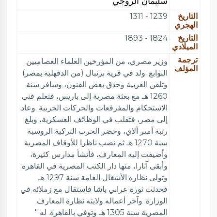
سليمان الروجي
التاريخ
1239 - 1311
الهجري
التاريخ
1824 - 1893
الميلادي
ترجمة
وزير مصري، من المؤرخين العلماء العصاميين
المؤلف
النوابغ. ولد في قرية برنبال (من الدقهلية بمصر)
وتلقن العربية وحذق بعض الفنون، وسافر سنة
1260 هـ مع بعثة مصرية إلى باريس، فتعلم فني
الاستحكام والمفرقعات والحركات الحربية. وعاد
إلى مصر، فتقلب في الوظائف العسكرية، وبلغ
رتبة أمير ألاي، وحضر الحرب التركية الروسية
سنة 1270 هـ ثم نصب ناظرا للأوقاف المصرية
وأضيفت إليه المعارف، فأنشأ مدارس كثيرة،
وأبقى آثارا، منها دار الكتب المصرية في القاهرة.
وتولى نظارة الأشغال العامة سنة 1297 هـ
فحدثت ثورة عرابي باشا فاستقال مع زملائه في
الوزارة. وآخر أعماله ولايته نظارة المعارف
المصرية سنة 1305 هـ وتوفي بالقاهرة. له "