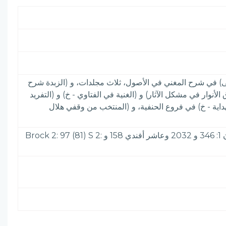
تهى) في شرح المغني في الأصول، ثلاث مجلدات، و (الزبدة شرح
في 78 ورقة، اختصر به سند أبي حنيفة، و (مشرق الأنوار في مشكل الآثار) و (الغنية في الفتاوي - خ) و (التفريد
هداية - خ) في فروع الحنفية، و (المنتخب من وقفي هلال
الأعلام 7: 162& الفوائد البهية 207 والكتبخانة 3: 13 والجواهر المضية 2: 156 والصادقية، الرابع من الزيتونة 176 وكشف الظنون 1: 346 و 2032 وعاشر أفندي 158 و Brock 2: 97 (81) S 2: