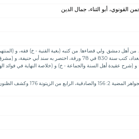
 القونوي، أبو الثناء، جمال الدين
. من أهل دمشق. ولي قضاءها. من كتبه (بغية القنية - خ) فقه، و (المن
العمدة) في أصول الدين، و (المعتمد - خ) في القادرية ببغداد، كتب سنة 830 
و (شرح عقيدة أهل السنة والجماعة - خ) و (خلاصة النهاية في فوائد ال