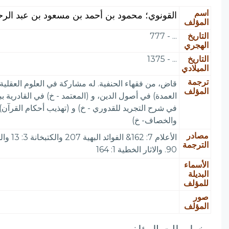
اسم
القونوي؛ محمود بن أحمد بن مسعود بن عبد الرحمن
المؤلف
التاريخ
... - 777
الهجري
التاريخ
... - 1375
الميلادي
ترجمة
قاض، من فقهاء الحنفية. له مشاركة في العلوم العقلية
المؤلف
في شرح التجريد للقدوري - خ) و (تهذيب أحكام القرآن) 
والخصاف- خ)
مصادر
الترجمة
90. والاثار الخطية 1: 164
الأسماء
البديلة
للمؤلف
صور
المؤلف