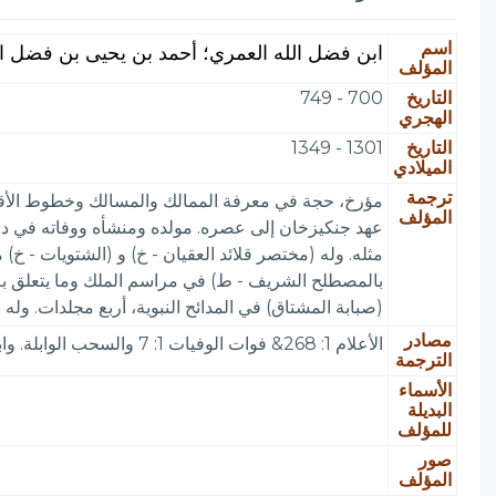
اسم
ابن فضل الله العمري؛ أحمد بن يحيى بن فضل ا
المؤلف
التاريخ
700 - 749
الهجري
التاريخ
1301 - 1349
الميلادي
ترجمة
مؤرخ، حجة في معرفة الممالك والمسالك وخطوط الأقاليم
المؤلف
عهد جنكيزخان إلى عصره. مولده ومنشأه ووفاته في دمشق
مثله. وله (مختصر قلائد العقيان - خ) و (الشتويات - خ) 
بالمصطلح الشريف - ط) في مراسم الملك وما يتعلق به،
(صبابة المشتاق) في المدائح النبوية، أربع مجلدات. ول
مصادر
الأعلام 1: 268& فوات الوفيات 1: 7 والسحب الوابلة. وابن الوردي 2: 354 والدرر الكامنة 1: 331 والنجوم الزاهرة 10: 234 وآداب اللغة 3: 226 وذكره ابن إياس في وفيات سنة 755 هـ
الترجمة
الأسماء
البديلة
للمؤلف
صور
المؤلف