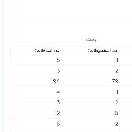
بحث
عدد المخطوطات
عدد المدخلات
5
1
3
2
94
79
4
1
3
2
12
8
6
2