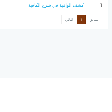
1
كشف الوافية في شرح الكافية
السابق
1
التالي
نسخة الإصدار المرشحة، المحدودة v0.9
يحتوي مشروع (الرق المنشور) على مجموعة من البرامج المتكاملة ؛ تعمل على
(الانترنت) ؛ لتجمع بين أصول علم الفهرسة وبين تقنيات الحاسب الآلي الحديثة.