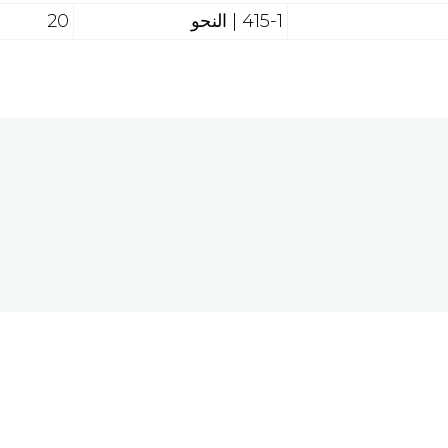
415-1 | النحو
20
هل تحتاج إلى مساع
 الحاسبات والشبكة العالمية
req.com
©2026 الرق المنشور، جميع الحقوق محفوظة