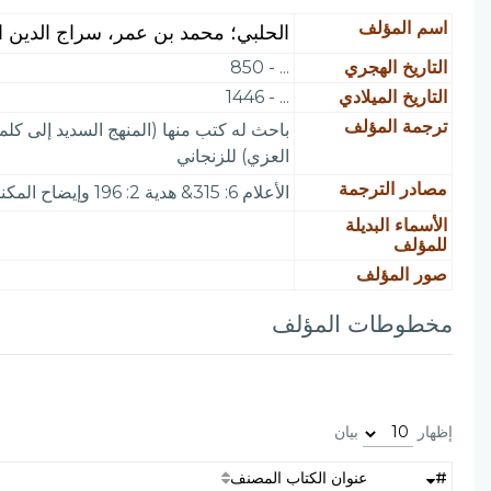
اسم المؤلف
الحلبي؛ محمد بن عمر، سراج الدين ا
التاريخ الهجري
... - 850
التاريخ الميلادي
... - 1446
ترجمة المؤلف
العزي) للزنجاني
مصادر الترجمة
الأعلام 6: 315& هدية 2: 196 وإيضاح المكنون 2: 591 والأزهرية 4: 300
الأسماء البديلة
للمؤلف
صور المؤلف
مخطوطات المؤلف
إظهار
بيان
#
عنوان الكتاب المصنف