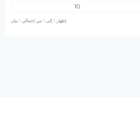
10
إظهار 1 إلى 1 من إجمالي 1 بيان
دة؟ راسلنا على البريد الالكتروني أو برسالة واتساب
+20-106-451-0027
info@al