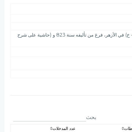
باحث له كتب منها (المنهج السديد إلى كلمة التوحيد - خ) في مكتبة أيا صوفية، و (كشف الوافية في شرح الكافية - خ) في الأزهر، فرغ من تأليفه سنة 823 و (حاشية على شرح
بحث
طات
عدد المدخلات