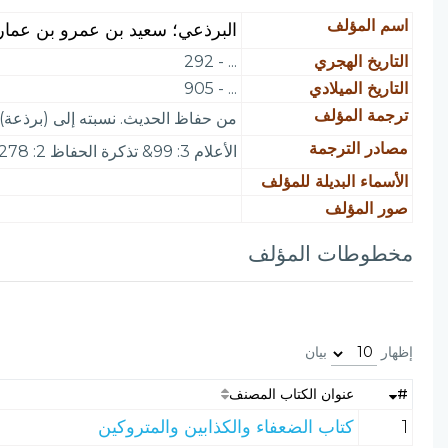
اسم المؤلف
البرذعي؛ سعيد بن عمرو بن عمار،
التاريخ الهجري
... - 292
التاريخ الميلادي
... - 905
ترجمة المؤلف
من حفاظ الحديث. نسبته إلى (برذعة) ب
مصادر الترجمة
الأعلام 3: 99& تذكرة الحفاظ 2: 278 وفهرس المخطوطات المصورة: القسم الثاني من الجزء الثاني 95 وياقوت 1: 560 وانظر التراث 1: 412
الأسماء البديلة للمؤلف
صور المؤلف
مخطوطات المؤلف
إظهار
بيان
#
عنوان الكتاب المصنف
1
كتاب الضعفاء والكذابين والمتروكين