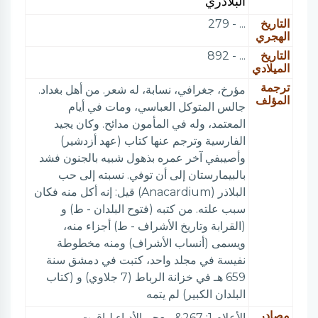
البلاذري
التاريخ
... - 279
الهجري
التاريخ
... - 892
الميلادي
ترجمة
مؤرخ، جغرافي، نسابة، له شعر. من أهل بغداد.
المؤلف
جالس المتوكل العباسي، ومات في أيام
المعتمد، وله في المأمون مدائح. وكان يجيد
الفارسية وترجم عنها كتاب (عهد أزدشير)
وأصيبفي آخر عمره بذهول شبيه بالجنون فشد
بالبيمارستان إلى أن توفي. نسبته إلى حب
البلاذر (Anacardium) قيل: إنه أكل منه فكان
سبب علته. من كتبه (فتوح البلدان - ط) و
(القرابة وتاريخ الأشراف - ط) أجزاء منه،
ويسمى (أنساب الأشراف) ومنه مخطوطة
نفيسة في مجلد واحد، كتبت في دمشق سنة
659 هـ في خزانة الرباط (7 جلاوي) و (كتاب
البلدان الكبير) لم يتمه
مصادر
الأعلام 1: 267& معجم الأدباء لياقوت.