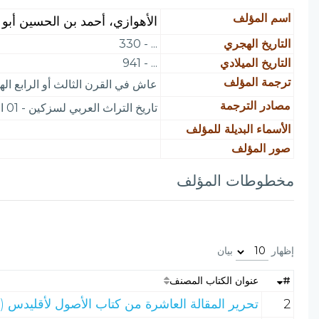
اسم المؤلف
الأهوازي، أحمد بن الحسين أبو
التاريخ الهجري
... - 330
التاريخ الميلادي
... - 941
ترجمة المؤلف
عاش في القرن الثالث أو الرابع الهجرى. ربما ك
مصادر الترجمة
تاريخ التراث العربي لسزكين - 01 العلوم الشرعية (2/ 298). تاريخ الأدب العربي - بروكلمان (2/ 580)
الأسماء البديلة للمؤلف
صور المؤلف
مخطوطات المؤلف
إظهار
بيان
#
عنوان الكتاب المصنف
2
تحرير المقالة العاشرة من كتاب الأصول لأقليدس (ا