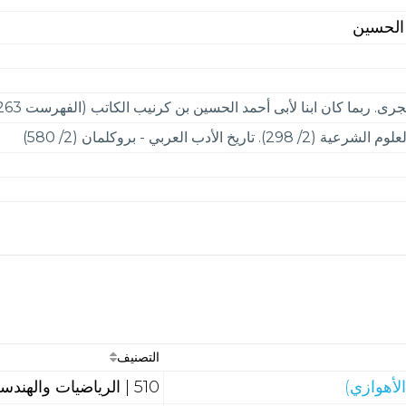
 الحسين
ان ابنا لأبى أحمد الحسين بن كرنيب الكاتب (الفهرست 263) فيكون عاش حوالى 330 هـ/ 941
التصنيف
لأهوازي)
510 | الرياضيات والهندسة