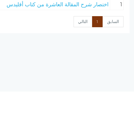
1
اختصار شرح المقالة العاشرة من كتاب أقليدس
السابق
1
التالي
نسخة الإصدار المرشحة، المحدودة v0.9
يحتوي مشروع (الرق المنشور) على مجموعة من البرامج المتكاملة ؛ تعمل على
(الانترنت) ؛ لتجمع بين أصول علم الفهرسة وبين تقنيات الحاسب الآلي الحديثة.