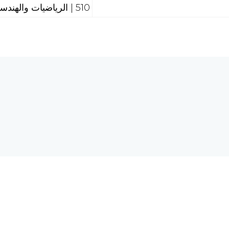
510 | الرياضيات والهندسة
هل تحتاج إلى مساع
 الحاسبات والشبكة العالمية
req.com
©2026 الرق المنشور، جميع الحقوق محفوظة