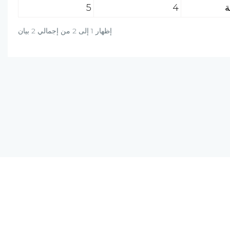
5
4
إظهار 1 إلى 2 من إجمالي 2 بيان
دة؟ راسلنا على البريد الالكتروني أو برسالة واتساب
+20-106-451-0027
info@al