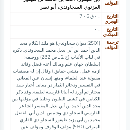
المؤلف
الغزنوي السجاوندي، أبو نصر
التاريخ
... - ق 6 - 7
الهجري
التاريخ
... -
الميلادي
ترجمة
(2501: ديوان سجاوندي) هو ملك الكلام مجد
المؤلف
الدين أحمد ابن أبي بديل محمد السجاوندي. ذكره
في لباب الألباب (ج 2 ـ ص 282) ووصفه:
(سلطان جهان علم ومالك أعنه فضل وقائد
ازمه عمل، منشي حقايق.) وقال إن له مصنفات
مقبولة عند العلماء، ومنها إنسان عين المعاني
في التفسير وذخائر الثمار در معانى أخبار سيد
مختار ثم أورد له أبياتا فارسية لطيفة. وقد ذكر
الكتابين في كشف الظنون وخلط في مؤلفها بين
مجد الدين أحمد بن أبي بديل المفسر الشاعر
الفارسي السجاوندي وشمس الدين أبي الفضل
محمد بن أبي يزيد طيفور السجاوندي القاري
المتوفى (560) مؤلف الوقوف ومؤلف عين